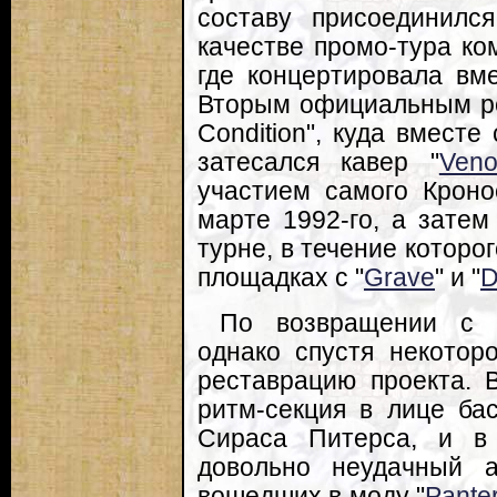
составу присоединилс
качестве промо-тура ко
где концертировала вме
Вторым официальным ре
Condition", куда вмест
затесался кавер "
Ven
участием самого Кроно
марте 1992-го, а затем
турне, в течение которо
площадках с "
Grave
" и "
D
По возвращении с г
однако спустя некотор
реставрацию проекта. 
ритм-секция в лице ба
Сираса Питерса, и в
довольно неудачный а
вошедших в моду "
Pante