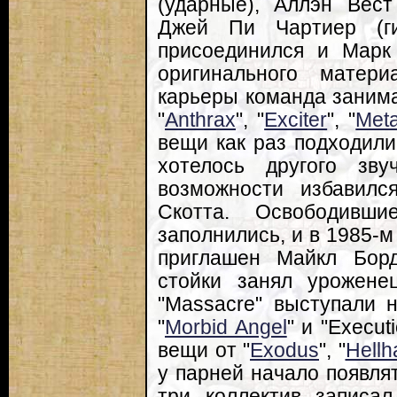
(ударные), Аллэн Вест 
Джей Пи Чартиер (г
присоединился и Марк 
оригинального матер
карьеры команда занима
"
Anthrax
", "
Exciter
", "
Met
вещи как раз подходили
хотелось другого зв
возможности избавилс
Скотта. Освободивш
заполнились, и в 1985-м
приглашен Майкл Бор
стойки занял урожене
"Massacre" выступали 
"
Morbid Angel
" и "Execut
вещи от "
Exodus
", "
Hell
у парней начало появлят
три коллектив записа