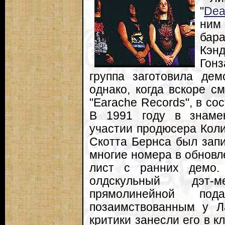
"
Dea
ним
бар
Кэн
Гон
группа заготовила дем
однако, когда вскоре с
"Earache Records", в со
В 1991 году в знамен
участии продюсера Кол
Скотта Бернса был запи
многие номера в обновл
лист с ранних демо.
олдскульный дэт-
прямолинейной по
позаимствованным у Л
критики занесли его в к