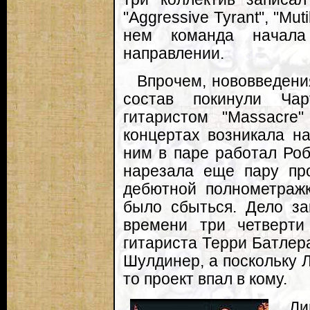
"Aggressive Tyrant", "Muti
нем команда начала
направлении.
Впрочем, нововведени
состав покинули Ча
гитаристом "Massacre
концертах возникала на
ним в паре работал Роб
нарезала еще пару про
дебютной полнометражк
было сбыться. Дело за
времени три четверти 
гитариста Терри Батлер
Шулдинер, а поскольку Л
то проект впал в кому.
Ли