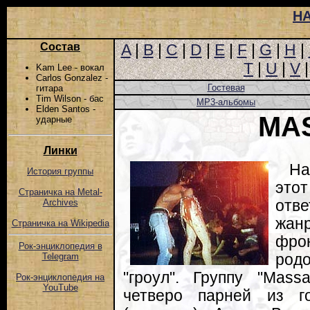
Н
Состав
A
|
B
|
C
|
D
|
E
|
F
|
G
|
H
|
T
|
U
|
V
Kam Lee - вокал
Carlos Gonzalez -
Гостевая
гитара
Tim Wilson - бас
MP3-альбомы
Elden Santos -
MA
ударные
Линки
На
История группы
эт
Страничка на Metal-
отв
Archives
жан
Страничка на Wikipedia
фро
Рок-энциклопедия в
род
Telegram
"гроул". Группу "Mass
Рок-энциклопедия на
YouTube
четверо парней из 