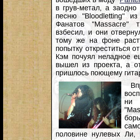
в грув-метал, а заодн
песню "Bloodletting" и
Фанатов "Massacre" т
взбесил, и они отверну
тому же на фоне раст
попытку откреститься от
Кэм почуял неладное е
вышел из проекта, а о
пришлось поющему гитар
В
вос
ни 
"Ma
бор
сам
половине нулевых Ли, 