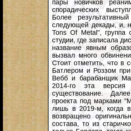
пары новичков реани
спорадических выступ
Более результативны
следующей декады, и, н
Tons Of Metal", группа
студии, где записала дис
название явным образ
вызвал много обвинени
Стоит отметить, что в 
Батлером и Роззом при
Вебб и барабанщик Май
2014-го эта версия 
существование. Дале
проекта под марками "M
лишь в 2019-м, когда 
возвращено оригинальн
состава, то из старичк