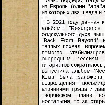
только Бордерс, тогда 
из Европы (один бараба
из которых два шведа и 
В 2021 году данная к
альбом "Resurgence
олдскульного духа выш
"Back From Beyond" 
теплых похвал. Впроче
помогло стабилизир
очередным сессиям 
гитаристов сократилось 
выпустила альбом "Necr
Кэма была заложена
возрождения восьмид
влияниями трэша и лав
творческом плане во
ностальгия, то за стар