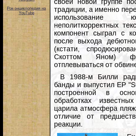
своей новой группе по
традиции, а именно пер
Рок-энциклопедия на
YouTube
использование юм
неполиткорректных тек
компонент сыграл с к
после выхода дебютног
(кстати, спродюсиров
Скоттом Яном) фр
отплевываться от обвин
В 1988-м Билли рад
банды и выпустил EP "Sur
построенной в осно
обработках известных
царила атмосфера пляжн
отличие от предшеств
реакции.