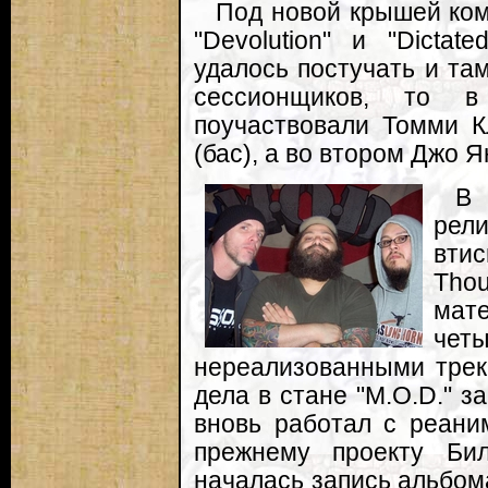
Под новой крышей ком
"Devolution" и "Dictat
удалось постучать и там
сессионщиков, то 
поучаствовали Томми К
(бас), а во втором Джо Ян
В
рел
вти
Thou
мат
че
нереализованными трека
дела в стане "M.O.D." з
вновь работал с реани
прежнему проекту Бил
началась запись альбома