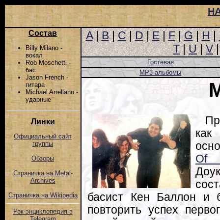
Н
Состав
A
|
B
|
C
|
D
|
E
|
F
|
G
|
H
|
T
|
U
|
V
Billy Milano -
вокал
Гостевая
Rob Moschetti -
бас
MP3-альбомы
Jason French -
M
гитара
Michael Arrellano -
ударные
Пр
Линки
как
Официальный сайт
осн
группы
Of
Обзоры
Доу
Страничка на Metal-
Archives
сос
басист Кен Баллон и 
Страничка на Wikipedia
повторить успех первог
Рок-энциклопедия в
Telegram