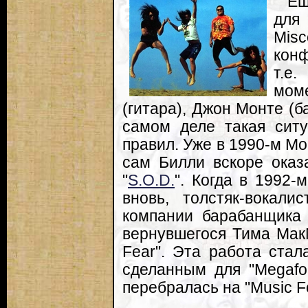
Ещ
для
Mis
конф
т.е
мом
(гитара), Джон Монте (б
самом деле такая ситу
правил. Уже в 1990-м Мон
сам Билли вскоре оказ
"
S.O.D.
". Когда в 1992-
вновь, толстяк-вокал
компании барабанщика 
вернувшегося Тима Мак
Fear". Эта работа стал
сделанным для "Megafor
перебралась на "Music Fo