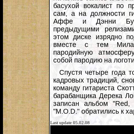
басухой вокалист по п
сам, а на должности г
Аффе и Дэнни Бур
предыдущими релизами
этом диске изрядно по
вместе с тем Милан
пародийную атмосферу
собой пародию на логоти
Спустя четыре года т
кадровых традиций, сно
команду гитариста Скотт
барабанщика Дерека Ло
записан альбом "Red, 
"M.O.D." обратились к х
Last update 05.02.08