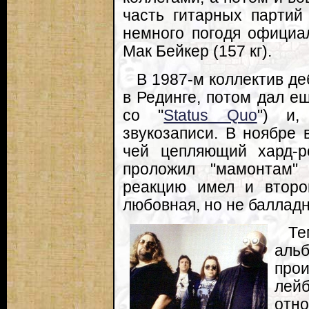
часть гитарных партий
немного погодя официа
Мак Бейкер (157 кг).
В 1987-м коллектив д
в Рединге, потом дал е
со "
Status Quo
") и,
звукозаписи. В ноябре 
чей цепляющий хард-р
проложил "мамонтам"
реакцию имел и второ
любовная, но не балладна
Те
ал
про
лейб
отн