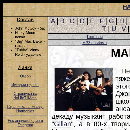
Н
Состав
A
|
B
|
C
|
D
|
E
|
F
|
G
|
H
|
T
|
U
|
V
John McCoy - бас
Nicky Moore -
Гостевая
вокал
"Big" Mac Baker -
MP3-альбомы
гитара
MA
"Tubby" Vinny
Reid - ударные
Линки
Пе
Обзор
тяж
этог
История группы
Джо
Страничка на
NoLifeTilMetal
школ
Страничка на Heavy-
анс
Harmonies
декаду музыкант работал
Рок-энциклопедия в
"
Gillan
", а в 80-х твор
Telegram