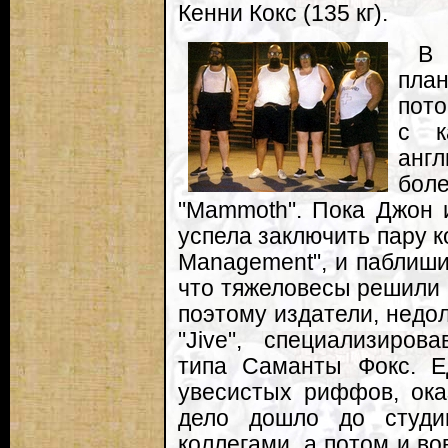
Кенни Кокс (135 кг).
В
план
пото
с к
анг
боле
"Mammoth". Пока Джон 
успела заключить пару к
Management", и паблиши
что тяжеловесы решили 
поэтому издатели, недол
"Jive", специализиров
типа Саманты Фокс. Е
увесистых риффов, оказ
дело дошло до студи
коллегами, а потом и во