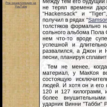
Между тем его будущий 
Рок-энциклопедия на
не терял времени дар
YouTube
"Hackensack" и "Tiger
получил в рядах "
Samso
толстяков формально н
сольного альбома Пола 
нем что-то вроде супе
успешной и длительно
развалился, а Джон и 
песни, планируя сплавит
Тем не менее, когд
материал, у МакКоя во
состоящую исключител
людей. И хотя он и его
120 и 127 килограмм, 
более внушительными
ударник Винни "Табби" Ри