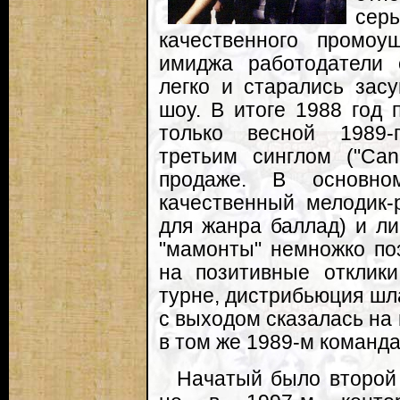
сер
качественного промоуш
имиджа работодатели 
легко и старались засу
шоу. В итоге 1988 год 
только весной 1989-
третьим синглом ("Can
продаже. В основно
качественный мелодик-
для жанра баллад) и ли
"мамонты" немножко по
на позитивные отклики
турне, дистрибьюция шла
с выходом сказалась на 
в том же 1989-м команда
Начатый было второй