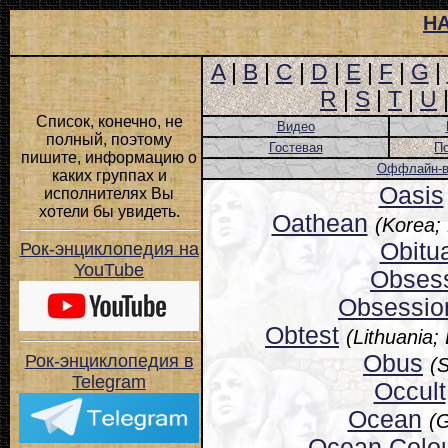
Н
A
|
B
|
C
|
D
|
E
|
F
|
G
|
R
|
S
|
T
|
U
Список, конечно, не
Видео
полный, поэтому
Гостевая
П
пишите, информацию о
Оффлайн-ве
каких группах и
Oasis
исполнителях Вы
хотели бы увидеть.
Oathean
(Korea;
Obitu
Рок-энциклопедия на
YouTube
Obses
Obsessio
Obtest
(Lithuania;
Obus
Рок-энциклопедия в
(
Telegram
Occult
Ocean
(G
Ocean Colo