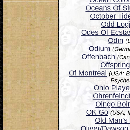
Oceans Of S
October Tid
Odd Log
Odes Of Ecsta
Odin
(
Odium
(Germa
Offenbach
(Can
Offspring
Of Montreal
(USA; B
Psyched
Ohio Playe
Ohrenfeind
Oingo Boi
OK Go
(USA; 
Old Man's 
Oliver/Dawson