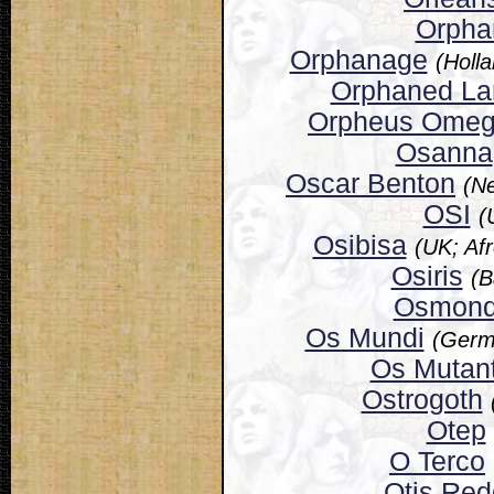
Orpha
Orphanage
(Holl
Orphaned La
Orpheus Ome
Osanna
Oscar Benton
(N
OSI
(
Osibisa
(UK; Af
Osiris
(B
Osmon
Os Mundi
(Germ
Os Mutan
Ostrogoth
Otep
O Terco
Otis Red