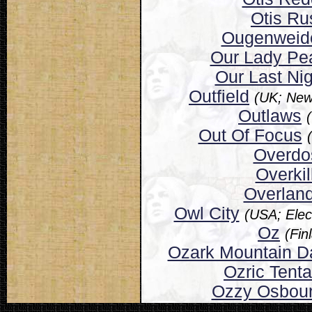
Otis Ru
Ougenweid
Our Lady Pe
Our Last Nig
Outfield
(UK; Ne
Outlaws
Out Of Focus
Overdo
Overkil
Overlan
Owl City
(USA; Elec
Oz
(Fin
Ozark Mountain Da
Ozric Tenta
Ozzy Osbou