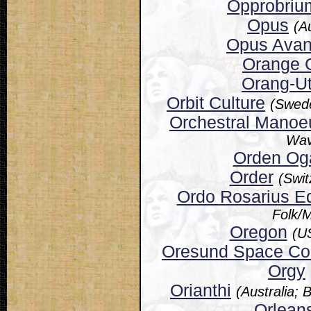
Opprobriu
Opus
(A
Opus Avan
Orange 
Orang-U
Orbit Culture
(Swede
Orchestral Manoe
Wav
Orden Og
Order
(Swit
Ordo Rosarius Eq
Folk/M
Oregon
(U
Oresund Space Col
Orgy
Orianthi
(Australia;
Orlean