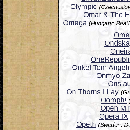
Olympic
(Czechoslov
Omar & The H
Omega
(Hungary; Bea
Ome
Ondska
Oneir
OneRepubli
Onkel Tom Angelr
Onmyo-Z
Onsla
On Thorns I Lay
(Gr
Oomph!
Open Mi
Opera IX
Opeth
(Sweden; De