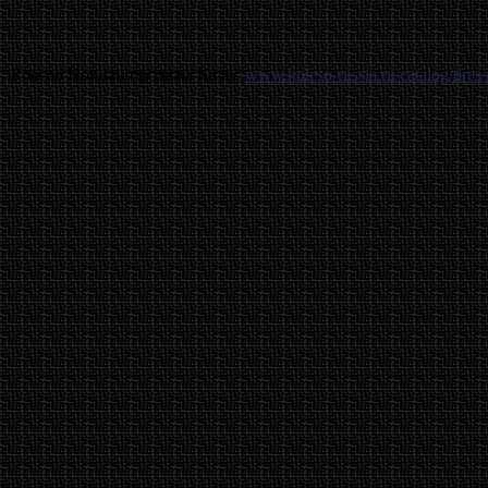
Колесо Нокиан продажа Колес
www.koleso-russia.ru/catalog/tires/