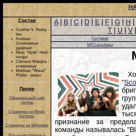
Н
Состав
A
|
B
|
C
|
D
|
E
|
F
|
G
|
H
T
|
U
|
V
Gunther V. Radny -
бас
Гостевая
Andreas
Gmeinwieser -
MP3-альбомы
ударные
Hans "Hyde" Heid -
гитара
Clemens Matejka -
клавишные
Matthias "Wauxl"
Х
Pfaller - вокал
"
Sco
Линки
бри
гру
Официальный сайт
группы
уда
Страничка на Metal-
тыс
Archives
признание за предел
Страничка на Wikipedia
команды называлась "Bl
Рок-энциклопедия в