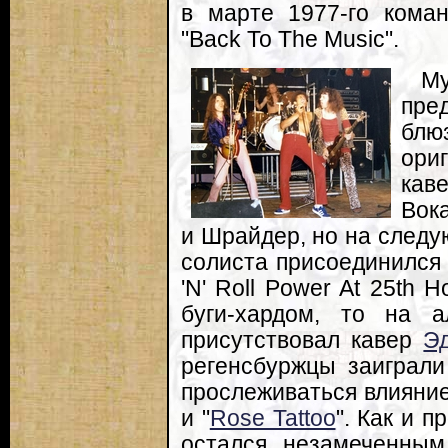
в марте 1977-го кома
"Back To The Music".
М
пре
бл
ори
кав
Вок
и Шрайдер, но на следу
солиста присоединился 
'N' Roll Power At 25th 
буги-хардом, то на а
присутствовал кавер
Э
регенсбуржцы заиграли
прослеживаться влияние
и "
Rose Tattoo
". Как и 
остался незамеченным