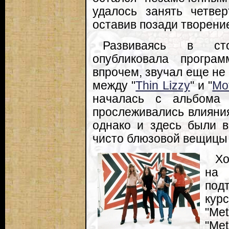
удалось занять четвер
оставив позади творение
Развиваясь в сто
опубликовала програм
впрочем, звучал еще не
между "
Thin Lizzy
" и "
Mo
началась с альбома "
прослеживались влияния
однако и здесь были 
чисто блюзовой вещицы "
Хо
на 
под
кур
"Met
"Me