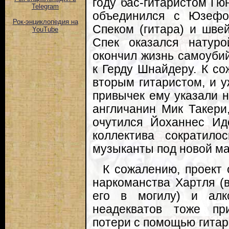
году бас-гитаристом Гю
Telegram
объединился с Юзефо
Рок-энциклопедия на
Спеком (гитара) и шве
YouTube
Спек оказался натур
окончил жизнь самоубий
к Герду Шнайдеру. К со
вторым гитаристом, и у
привычек ему указали н
англичанин Мик Такери
очутился Йоханнес Ид
коллектива сократил
музыканты под новой ма
К сожалению, проект
наркоманства Хартля (
его в могилу) и алк
неадекватов тоже пр
потери с помощью гитар