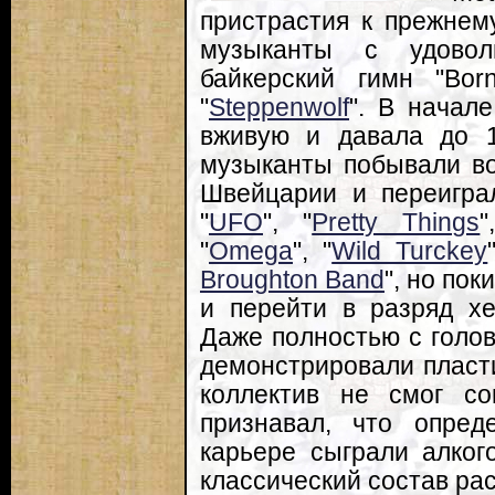
пристрастия к прежнему
музыканты с удовол
байкерский гимн "Bo
"
Steppenwolf
". В начал
вживую и давала до 1
музыканты побывали во
Швейцарии и переигра
"
UFO
", "
Pretty Things
"
"
Omega
", "
Wild Turckey
Broughton Band
", но по
и перейти в разряд хе
Даже полностью с голов
демонстрировали пластин
коллектив не смог с
признавал, что опре
карьере сыграли алкого
классический состав ра