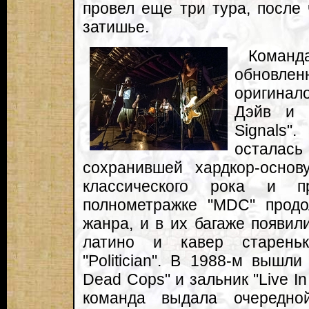
провел еще три тура, после 
затишье.
Команд
обновл
оригинал
Дэйв и 
Signals"
осталась
сохранившей хардкор-основ
классического рока и п
полнометражке "MDC" продо
жанра, и в их багаже появил
латино и кавер стареньк
"Politician". В 1988-м вышл
Dead Cops" и зальник "Live In
команда выдала очередно