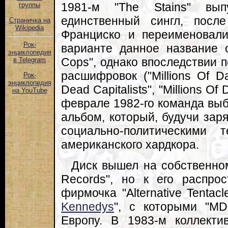
1981-м "The Stains" вы
группы
единственный сингл, посл
Страничка на
Wikipedia
Франциско и переименовал
Рок-
варианте данное название о
энциклопедия
Cops", однако впоследствии 
в Telegram
расшифровок ("Millions Of Dam
Рок-
энциклопедия
Dead Capitalists", "Millions Of
на YouTube
феврале 1982-го команда вы
альбом, который, будучи зар
социально-политическими 
американского хардкора.
Диск вышел на собственном
Records", но к его распро
фирмочка "Alternative Tentac
Kennedys
", с которыми "MD
Европу. В 1983-м коллект