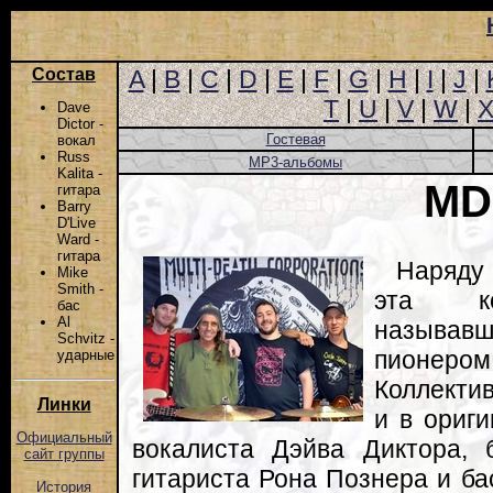
Состав
A
|
B
|
C
|
D
|
E
|
F
|
G
|
H
|
I
|
J
|
T
|
U
|
V
|
W
|
Dave
Dictor -
Гостевая
вокал
Russ
MP3-альбомы
Kalita -
MD
гитара
Barry
D'Live
Ward -
гитара
Наряду 
Mike
Smith -
эта к
бас
Al
называвш
Schvitz -
пионеро
ударные
Коллекти
Линки
и в ориг
Официальный
вокалиста Дэйва Диктора,
сайт группы
гитариста Рона Познера и ба
История