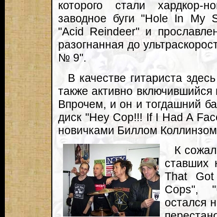
которого стали хардкор-н
заводное буги "Hole In My S
"Acid Reindeer" и прославлен
разогнанная до ультраскорост
№ 9".
В качестве гитариста здес
также активно включившийся 
Впрочем, и он и тогдашний ба
диск "Hey Cop!!! If I Had A Fa
новичками Биллом Коллинзом
К сожал
ставших 
That Got
Cops", 
остался 
перест