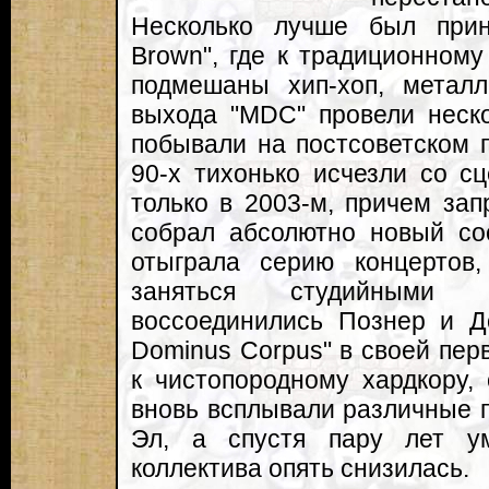
Несколько лучше был прин
Brown", где к традиционному
подмешаны хип-хоп, метал
выхода "MDC" провели неско
побывали на постсоветском п
90-х тихонько исчезли со с
только в 2003-м, причем за
собрал абсолютно новый сос
отыграла серию концертов
заняться студийными
воссоединились Познер и Д
Dominus Corpus" в своей пер
к чистопородному хардкору,
вновь всплывали различные п
Эл, а спустя пару лет у
коллектива опять снизилась.