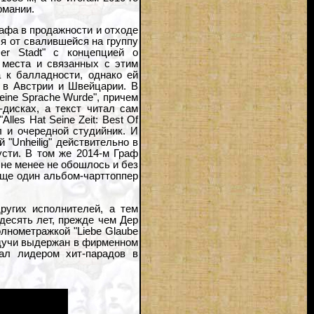
рмании.
афа в продажности и отходе
ся от свалившейся на группу
er Stadt" с концепцией о
 места и связанных с этим
а к балладности, однако ей
е в Австрии и Швейцарии. В
eine Sprache Wurde", причем
-дисках, а текст читал сам
lles Hat Seine Zeit: Best Of
ил и очередной студийник. И
й "Unheilig" действительно в
усти. В том же 2014-м Граф
 не менее не обошлось и без
еще один альбом-чарттоппер
угих исполнителей, а тем
десять лет, прежде чем Дер
олнометражкой "Liebe Glaube
удучи выдержан в фирменном
тал лидером хит-парадов в