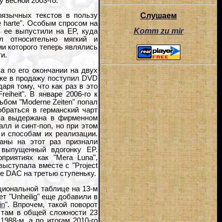
у весной 2003-го.
Слушаем
лоязычных текстов в пользу
 harte". Особым спросом на
Komm zu mir
в ее выпустили на EP, куда
л относительно мягкий и
ми которого теперь являлись
и.
 по его окончании на двух
зже в продажу поступил DVD
аря тому, что как раз в это
eiheit". В январе 2006-го к
ьбом "Moderne Zeiten" попал
обраться в германский чарт
ыла выдержана в фирменном
талл и синт-поп, но при этом
и способам их реализации.
аны на этот раз признали
 выпущенный вдогонку EP.
приятиях как "Mera Luna",
 выступала вместе с "Project
ке DAC на третью ступеньку.
циональной таблице на 13-м
т "Unheilig" еще добавили в
in
". Впрочем, такой поворот
я там в общей сложности 23
988-м, а по итогам 2010-го