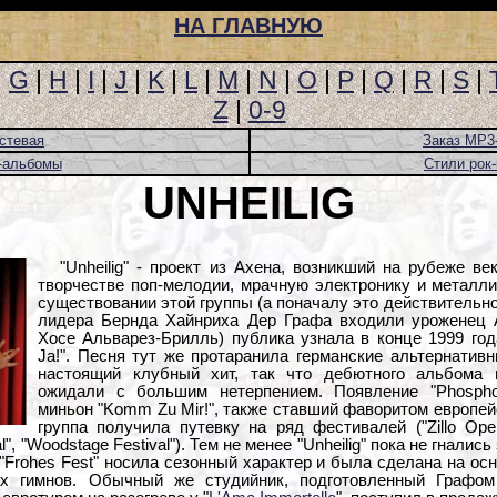
НА ГЛАВНУЮ
|
G
|
H
|
I
|
J
|
K
|
L
|
M
|
N
|
O
|
P
|
Q
|
R
|
S
|
Z
|
0-9
стевая
Заказ MP3
-альбомы
Стили рок
UNHEILIG
"Unheilig" - проект из Ахена, возникший на рубеже в
творчестве поп-мелодии, мрачную электронику и металл
существовании этой группы (а поначалу это действительно
лидера Бернда Хайнриха Дер Графа входили уроженец 
Хосе Альварез-Брилль) публика узнала в конце 1999 год
Ja!". Песня тут же протаранила германские альтернатив
настоящий клубный хит, так что дебютного альбома
ожидали с большим нетерпением. Появление "Phosph
миньон "Komm Zu Mir!", также ставший фаворитом европейс
группа получила путевку на ряд фестивалей ("Zillo Open
al", "Woodstage Festival"). Тем не менее "Unheilig" пока не гнали
"Frohes Fest" носила сезонный характер и была сделана на ос
их гимнов. Обычный же студийник, подготовленный Графо