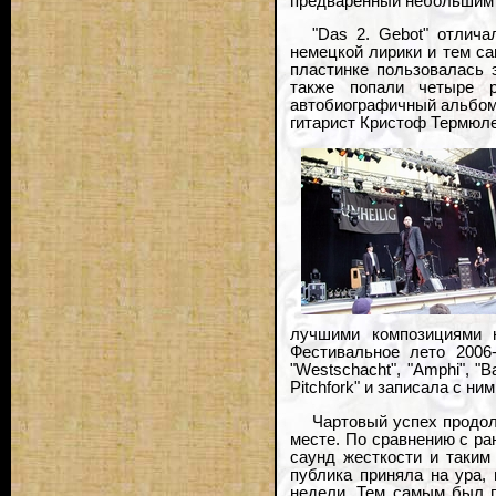
предваренный небольшим е
"Das 2. Gebot" отлича
немецкой лирики и тем са
пластинке пользовалась 
также попали четыре р
автобиографичный альбом "
гитарист Кристоф Термюле
лучшими композициями н
Фестивальное лето 2006-
"Westschacht", "Amphi", "B
Pitchfork" и записала с н
Чартовый успех продол
месте. По сравнению с ран
саунд жесткости и таким
публика приняла на ура, 
недели. Тем самым был п