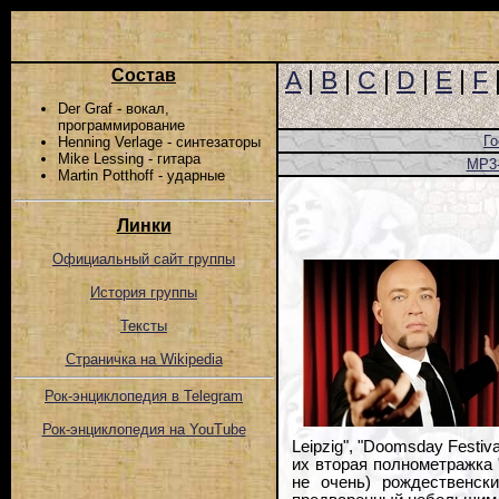
Состав
A
|
B
|
C
|
D
|
E
|
F
Der Graf - вокал,
программирование
Го
Henning Verlage - синтезаторы
Mike Lessing - гитара
MP3
Martin Potthoff - ударные
Линки
Официальный сайт группы
История группы
Тексты
Страничка на Wikipedia
Рок-энциклопедия в Telegram
Рок-энциклопедия на YouTube
Leipzig", "Doomsday Festiv
их вторая полнометражка 
не очень) рождественск