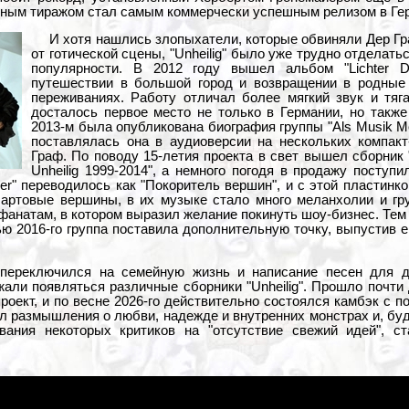
нным тиражом стал самым коммерчески успешным релизом в Ге
И хотя нашлись злопыхатели, которые обвиняли Дер Гр
от готической сцены, "Unheilig" было уже трудно отделать
популярности. В 2012 году вышел альбом "Lichter D
путешествии в большой город и возвращении в родные
переживаниях. Работу отличал более мягкий звук и тяг
досталось первое место не только в Германии, но такж
2013-м была опубликована биография группы "Als Musik M
поставлялась она в аудиоверсии на нескольких компакт
Граф. По поводу 15-летия проекта в свет вышел сборник "A
Unheilig 1999-2014", а немного погодя в продажу поступ
mer" переводилось как "Покоритель вершин", и с этой пластинко
чартовые вершины, в их музыке стало много меланхолии и гр
фанатам, в котором выразил желание покинуть шоу-бизнес. Тем
ью 2016-го группа поставила дополнительную точку, выпустив 
ереключился на семейную жизнь и написание песен для др
али появляться различные сборники "Unheilig". Прошло почти 
роект, и по весне 2026-го действительно состоялся камбэк с п
ал размышления о любви, надежде и внутренних монстрах и, б
вания некоторых критиков на "отсутствие свежий идей", с