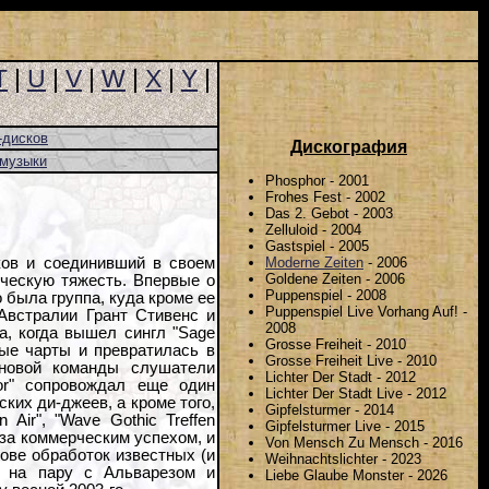
T
|
U
|
V
|
W
|
X
|
Y
|
-дисков
Дискография
-музыки
Phosphor - 2001
Frohes Fest - 2002
Das 2. Gebot - 2003
Zelluloid - 2004
Gastspiel - 2005
Moderne Zeiten
- 2006
еков и соединивший в своем
Goldene Zeiten - 2006
ическую тяжесть. Впервые о
Puppenspiel - 2008
 была группа, куда кроме ее
Puppenspiel Live Vorhang Auf! -
Австралии Грант Стивенс и
2008
а, когда вышел сингл "Sage
Grosse Freiheit - 2010
ные чарты и превратилась в
Grosse Freiheit Live - 2010
 новой команды слушатели
Lichter Der Stadt - 2012
or" сопровождал еще один
Lichter Der Stadt Live - 2012
ких ди-джеев, а кроме того,
Gipfelsturmer - 2014
 Air", "Wave Gothic Treffen
Gipfelsturmer Live - 2015
сь за коммерческим успехом, и
Von Mensch Zu Mensch - 2016
нове обработок известных (и
Weihnachtslichter - 2023
м на пару с Альварезом и
Liebe Glaube Monster - 2026