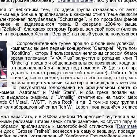
вротуром на разогреве у "
L'Ame Immortelle
", поступил в продаж
лся от дебютника тем, что здесь группа отказалась от анг
мым еще больше приблизилась к канонам стиля "neue deutsche
электронная полубаллада "Schutzengel", и по просьбам фано
анее не издававшихся трека. В феврале 2004-го выше
Zelluloid", благодаря которому Граф вывел свой проект (члена
н и программер Хеннинг Верлаге) на новый уровень популярност
Сопроводительное турне прошло с большим успехом, а
компактах вышел первый концертник "Gastspiel". Чуть по
"KopfKino", который пользовался неплохим спросом благод
время телеканал "VIVA Plus" запустил в ротацию клип "Fr
"Unheilig" пришло и общенациональное признание, когда ал
в национальный хит-парад под номером 76 (до этого пр
удалось только рождественской пластинке). Работа б
стиле и, как и прежде, сочетала в себе готику, техно, ме
носила концептуальный характер и посвящалась мечтам 
По результатам голосования на официальном сайте ф
омера "Astronaut" и "Mein Stern", и оба трека попали на
го выдалось жарким, и "Unheilig" отметились на таких меро
attle Of Metal", "WGT", "Nova Rock" и т.д. В том же году группа
ими коллаборационный сингл "Ich Will Leben", поднявшийся в спис
жал нарастать, и в 2008-м альбом "Puppenspiel" очутился в на
ними релизами гитары здесь стали заметнее, но спустя пару ле
 образом приблизились к молотобойной стилистике "
Rammste
и диск "Grosse Freiheit" вознесся на самую вершину, провед
обит рекорд, установленный Хербертом Гронемайером еще в 1