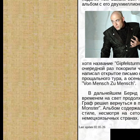
альбом с его двухмиллио
хотя название "Gipfelstur
очередной раз покорили 
написал открытое письмо 
прощального тура, а осен
"Von Mensch Zu Mensch".
В дальнейшем Бернд п
временем на свет продолж
Граф решил вернуться в п
Monster". Альбом содерж
стиле, несмотря на сето
немецкоязычных странах.
Last update 02.05.26